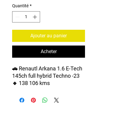
Quantité
*
Ajouter au panier
Acheter
🚗 Renautl Arkana 1.6 E-Tech
145ch full hybrid Techno -23
🔹 138 106 kms
🔹 1ère main - Finition Techno
🔹 Entretien à jour
🔹 Boîte automatique
🔹 Equipements multiples
🔹 Couleur : Noir
🔹 Intérieur / extérieur propre
🔹 Garantie 6 mois ou 10