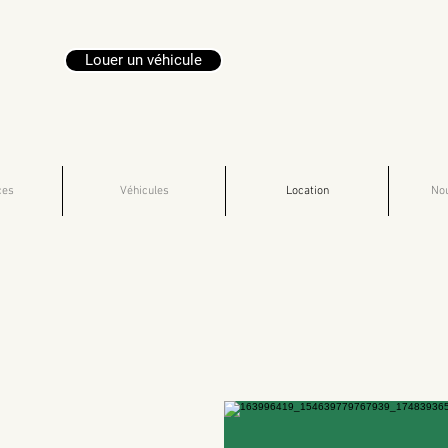
Louer un véhicule
ces
Véhicules
Location
Nou