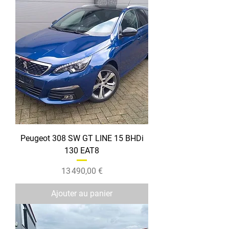
Peugeot 308 SW GT LINE 15 BHDi
130 EAT8
Prix
13 490,00 €
Ajouter au panier