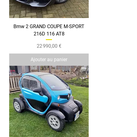
Bmw 2 GRAND COUPE M-SPORT
216D 116 AT8
Prix
22 990,00 €
Ajouter au panier