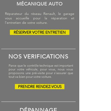
MÉCANIQUE AUTO
Réparateur du réseau Renault, le garage
vous accueille pour la réparation et
l’entretien de votre voiture.
RÉSERVER VOTRE ENTRETIEN
NOS VERIFICATIONS
Parce que le contrôle technique est important
pour votre véhicule, pour vous, nous vous
proposons une pré-visite pour s'assurer que
tout va bien pour votre voiture.
PRENDRE RENDEZ-VOUS
RENDEZ-NOUS
DÉPANNAGE