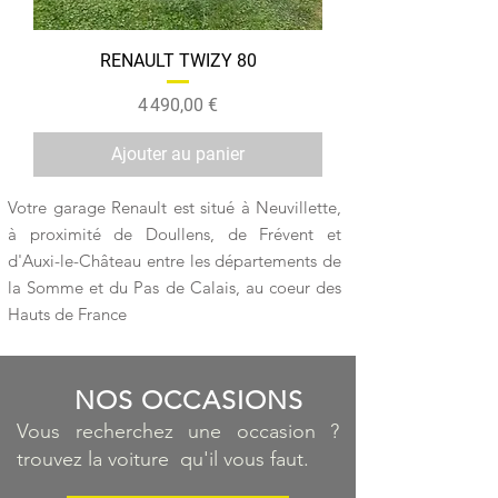
RENAULT TWIZY 80
Prix
4 490,00 €
Ajouter au panier
Votre garage Renault est situé à Neuvillette,
à proximité de Doullens, de Frévent et
d'Auxi-le-Château entre les départements de
la Somme et du Pas de Calais, au coeur des
Hauts de France
NOS OCCASIONS
Vous recherchez une occasion ?
trouvez la voiture qu'il vous faut.