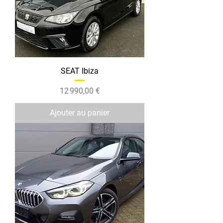
SEAT Ibiza
Prix
12 990,00 €
Ajouter au panier