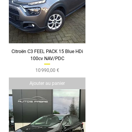
Citroën C3 FEEL PACK 15 Blue HDi
100cv NAV/PDC
Prix
10 990,00 €
Ajouter au panier