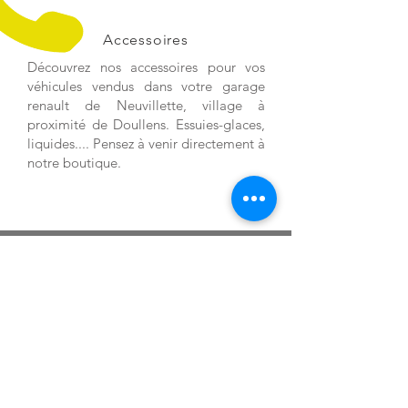
Accessoires
Découvrez nos accessoires pour vos
véhicules vendus dans votre garage
renault de Neuvillette, village à
proximité de Doullens. Essuies-glaces,
liquides.... Pensez à venir directement à
notre boutique.
APPELEZ-NOUS
03 22 77 02 23
06 99 71 78 41
E-MAIL
laurent.mercier.renault@gmail.com